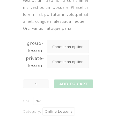
vestibulum. Sed non arcu sit amet
nisl vestibulum posuere. Phasellus
lorem nisl, porttitor in volutpat sit
amet, congue malesuada neque.
Orci varius natoque pena.
group-
lesson
private-
lesson
ADD TO CART
SKU:
N/A
Category:
Online Lessons