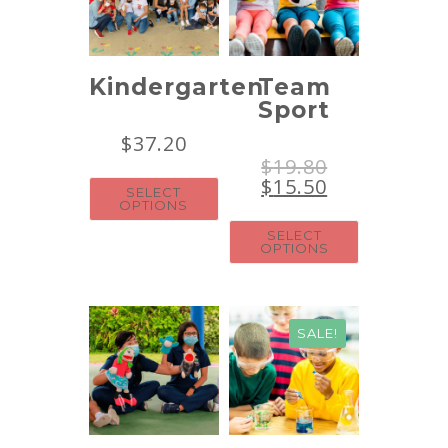
Kindergarten
Team
Sport
$
37.20
$
19.80
$
15.50
SELECT
OPTIONS
SELECT
OPTIONS
SALE!