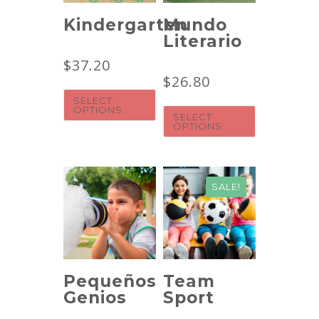
Kindergarten
Mundo
Literario
$
37.20
$
26.80
SELECT
OPTIONS
SELECT
OPTIONS
SALE!
Pequeños
Team
Genios
Sport