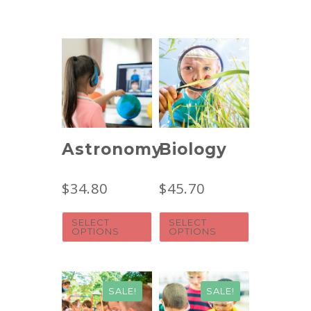
Astronomy
Biology
$
34.80
$
45.70
SELECT
SELECT
OPTIONS
OPTIONS
SALE!
SALE!