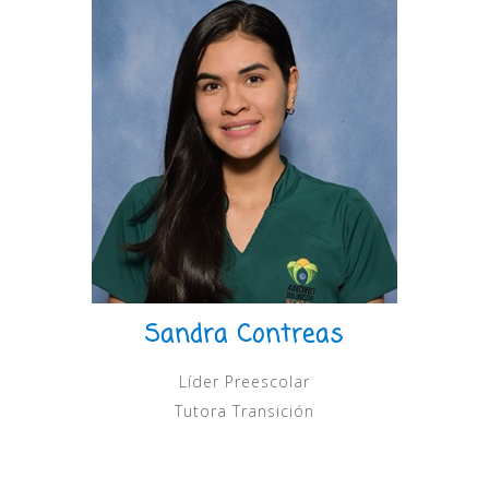
Sandra Contreas
San
Líder Preescolar
Lí
Tutora Transición
Tu