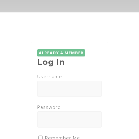
ALREADY A MEMBER
Log In
Username
Password
Remember Me