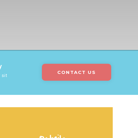
y
CONTACT US
 sit