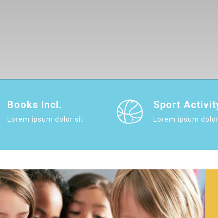
Books Incl.
Sport Activit
Lorem ipsum dolor sit
Lorem ipsum dolor