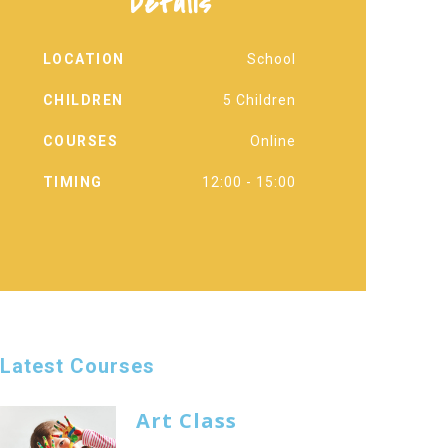
Details
LOCATION
School
CHILDREN
5 Children
COURSES
Online
TIMING
12:00 - 15:00
Latest Courses
Art Class