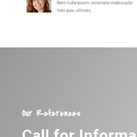
Nam nulla ipsum, venenatis malesuada
felis quis, ultricies.
Our References
Call for Informa