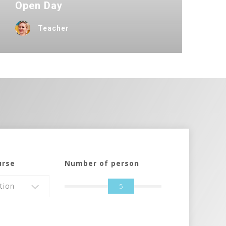
Open Day
Teacher
urse
Number of person
tion
5