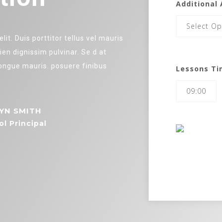
Additional 
Select Op
it. Duis porttitor tellus vel mauris
n dignissim pulvinar. Se d at
 congue mauris. posuere finibus
Lessons Ti
09:00
YN SMITH
l Principal