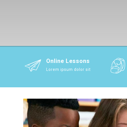
Online Lessons
Lorem ipsum dolor sit