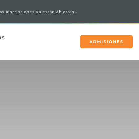
 ya están abiertas!
BS
ADMISIONES