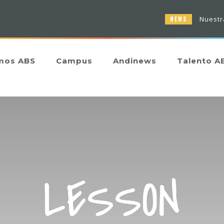
Nuestras inscripciones
NEWS
mos ABS
Campus
Andinews
Talento A
LESSON