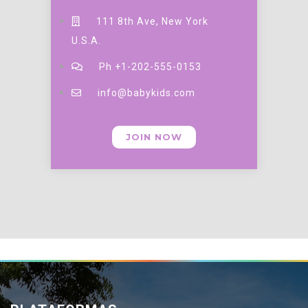
111 8th Ave, New York
U.S.A.
Ph +1-202-555-0153
info@babykids.com
JOIN NOW